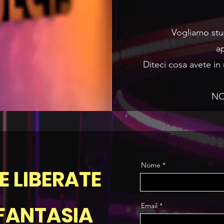
Vogliamo stup
a
Diteci cosa avete in
NO
Nome
 E
LIBERATE
Email
FANTASIA