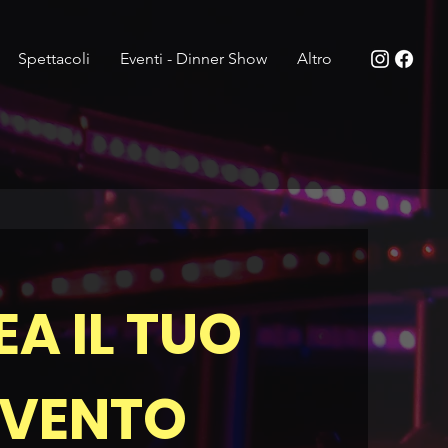
Spettacoli
Eventi - Dinner Show
Altro
EA IL TUO
EVENTO